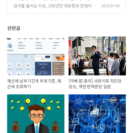
빅데이터
금리를 올리는 이유, 100년전 대공황과 현재의
2022.07.08
(0)
공통점
(0)
관련글
재산세 납부기간과 부과기준, 재
[아베 前 총리] 사망이후 자민당
산세 조회하기
압승, 개헌 탄력받은 일본