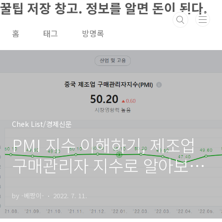
꿀팁 저장 창고. 정보를 알면 돈이 된다.
본문 바로가기
홈
태그
방명록
Chek List/경제신문
PMI 지수 이해하기, 제조업
구매관리자 지수로 알아보는
중국 경기
by -베짱이-
2022. 7. 11.