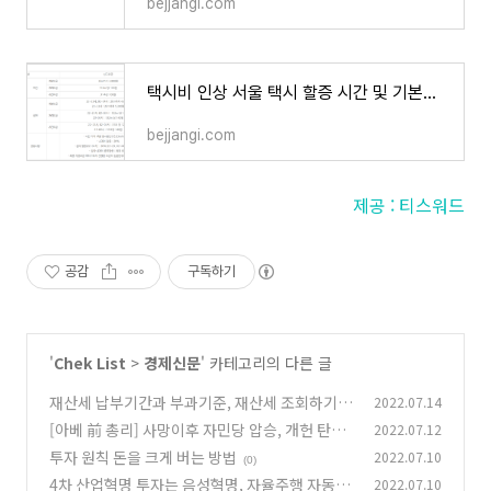
bejjangi.com
택시비 인상 서울 택시 할증 시간 및 기본요금과 심야요금
bejjangi.com
제공 : 티스워드
공감
구독하기
'
Chek List
>
경제신문
' 카테고리의 다른 글
재산세 납부기간과 부과기준, 재산세 조회하기
2022.07.14
[아베 前 총리] 사망이후 자민당 압승, 개헌 탄력
2022.07.12
(0)
받은 일본
투자 원칙 돈을 크게 버는 방법
2022.07.10
(0)
(0)
4차 산업혁명 투자는 음성혁명, 자율주행 자동차,
2022.07.10