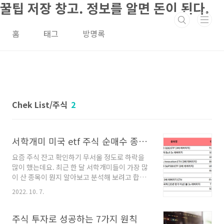
꿀팁 저장 창고. 정보를 알면 돈이 된다.
본문 바로가기
홈
태그
방명록
Chek List/주식
2
서학개미 미국 etf 주식 순매수 종목들 TQQQ SOXL
요즘 주식 잔고 확인하기 무서울 정도로 하락을
많이 했는데요. 최근 한 달 서학개미들이 가장 많
이 산 종목이 뭔지 알아보고 분석해 보려고 합니
다. 제가 들고 있는 종목도 있네요. 전 예전에 서
2022. 10. 7.
학개미에 동참했지만요. 서학개미 무슨 종목을
제일 많이 샀나? (2022년 9월 1일 ~ 10월 5일)
뉴스 기사에 한국은 레버리지의 민족이란 단어를
주식 투자로 성공하는 7가지 원칙