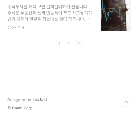
봤는데, 네~ 인정했습니다. 1위를 차지한
주식투자를 하다 보면 일희일비하기 쉽습니다.
"TQQQ" 3배 레버리지 종목을 저도 들고 있거든
주식은 부동산과 달리 변동폭이 크고 사고팔기가
요. 물론 단기 트레이닝으로 소액으로 일부 매수
쉽기 때문에 멘털을 잡는다는 것이 힘듭니다. 투
했습니다. 미국 테크주가 정말 폭락을 하고 반도
자 고수도 폭락장 앞에서 흔들리기 마련입니다.
체도 수요 둔화 소식들에 많이 빠진 상황입니다.
2022. 7. 9.
제대로 된 투자 마인드를 정립하고 자신만의 주
2위는 반도체의 3배 레버리지인 "SOXL"이 차지
식 투자 원칙을 가지고 있으면 성공적인 투자로
했습니다. 1위와 2위가 정말 압도적으로 매수 규
갈 수 있습니다. 업종에 투자하라. 앞으로 좋아질
1
모가 높습니다. 이건 정말 바닥인 거..
업종에 투자해야 합니다. 앞으로 올 미래를 예측
하여 미리 선점하는 효과를 누려야 합니다. 이는
장기투자일수록 정확합니다. 단기투자로 대처한
다면 맞을 수도 맞지 않을 수도 있습니다. 아무리
좋은 기업이라 할지라도 내일의 주가는 떨어질지
오를지 알 수 없습니다. 그러나 1년 후는 예측이
가능하고 10년 후는 알 수 있고 100년 후는 확실
히 알 수 있습니다. 1등주에 투자하라. 업종을
선..
Designed by 티스토리
© Daum Corp.