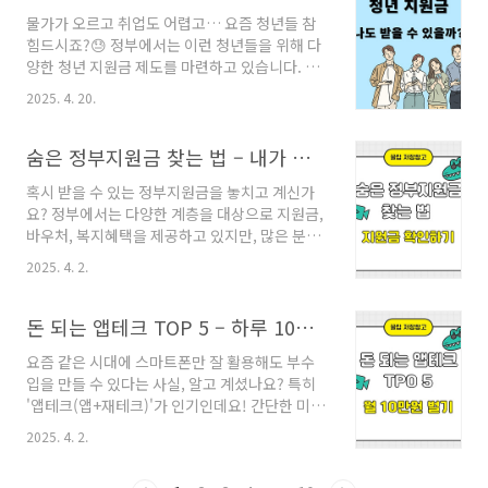
요. 1️⃣ 자동이체 + 통장 이름 바꾸기지금 바로 실
물가가 오르고 취업도 어렵고… 요즘 청년들 참
천해보세요! 아래 3단계만 따라오시면 돼요.통장
힘드시죠?😓 정부에서는 이런 청년들을 위해 다
개설: CMA통장이나 고이율 자유입출금 통장을
양한 청년 지원금 제도를 마련하고 있습니다. 그
새로 만드세요 (ex. 토스뱅크, 카카오뱅크)자동
런데 막상 검색해보면 너무 많고 복잡해서 ‘내가
이체 설정: 급여일 기준 하루 뒤 오전으로 설정합
2025. 4. 20.
받을 수 있는 게 뭔지’ 모를 때가 많아요.그래서
니다 (ex. 매달 26일 → 27일 오전 자동이체)이
오늘은 2025년 기준으로 청년 지원금 자격 요건
름 바꾸기: “내 집 마련🏠”, “여행 저금통🧳”처럼
을 알기 쉽게 정리해드릴게요!나에게 맞는 혜택,
숨은 정부지원금 찾는 법 – 내가 받을 수 있는 지원금 확인하기
감성적으로 바꿔보세요 📌..
지금부터 확인해보세요 🔍 📌 1. 청년내일채움공
혹시 받을 수 있는 정부지원금을 놓치고 계신가
제✅ 지원 대상: 5인 이상 50인 미만 건설·제조
요? 정부에서는 다양한 계층을 대상으로 지원금,
중소기업에 처음 취업하는 청년이 2년간 400만
바우처, 복지혜택을 제공하고 있지만, 많은 분들
원을 납부하면, 정부가 400만원, 기업이 400만
이 몰라서 신청하지 못하는 경우가 많아요. 오늘
원을 공동 적립하여 만기 시 1,200만원을 마련할
2025. 4. 2.
은 간단한 조회만으로 받을 수 있는 정부지원금
수 있습니다.(’23년 기준)※ ‘24년부터 신규 지
을 확인하는 방법을 알려드릴게요!1. 숨은 정부
원은 중단됩니다. 기존에 청약을 신청하신 분들
지원금 찾기 – 정부 공식 사이트 활용하기정부에
돈 되는 앱테크 TOP 5 – 하루 10분으로 월 10만 원 벌기
만 정부 지원금을 신청할 수 있..
서 제공하는 복지 혜택은 연령, 소득, 거주 지역,
요즘 같은 시대에 스마트폰만 잘 활용해도 부수
직업 등에 따라 달라집니다.아래 사이트에서 간
입을 만들 수 있다는 사실, 알고 계셨나요? 특히
단한 정보만 입력하면 내가 받을 수 있는 지원금
'앱테크(앱+재테크)'가 인기인데요! 간단한 미션
을 한 번에 확인할 수 있어요!✔ 정부 지원금 조회
을 수행하거나, 걷기만 해도 돈을 벌 수 있는 앱이
사이트 TOP 3사이트특징복지로380여 개 정부
2025. 4. 2.
많아지고 있습니다.오늘은 **하루 10분 투자로
지원금 조회 가능정부24각종 생활지원금 및 긴
월 10만 원 이상 벌 수 있는 ‘돈 되는 앱테크 TOP
급복지 조회경기도청 지원금경기도민 대상 맞춤