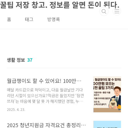
꿀팁 저장 창고. 정보를 알면 돈이 된다.
본문 바로가기
홈
태그
방명록
생활 정보
37
월급쟁이도 할 수 있어요! 100만원 모으는 실천 꿀팁 3가지
매달 카드값으로 허덕이고, 다음 월급날만 기다
리던 시절이 있으신가요?적금은 들었지만 ‘잠깐
쓰자’는 마음에 몇 달 못 가 해지했던 경험, 누구
나 한 번쯤은 있죠.저도 그런 사람 중 하나였습니
2025. 4. 23.
다. 하지만 월급 250만원에서 100만원을 매달
모으는 실천 루틴을 만들면서 삶이 바뀌기 시작
했어요.지금부터 그 과정을 하나하나 함께 해봐
2025 청년지원금 자격요건 총정리 - 지원금 확인하기