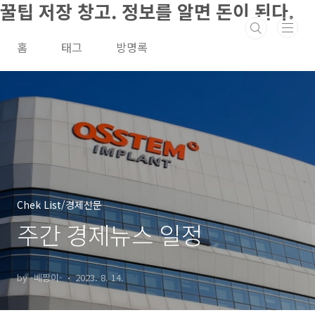
꿀팁 저장 창고. 정보를 알면 돈이 된다.
본문 바로가기
홈
태그
방명록
Chek List/경제신문
주간 경제뉴스 일정
by -베짱이-
2023. 8. 14.