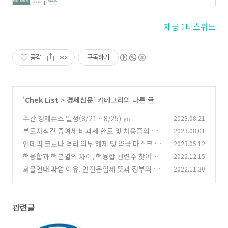
제공 : 티스워드
공감
구독하기
'
Chek List
>
경제신문
' 카테고리의 다른 글
주간 경제뉴스 일정(8/21 ~ 8/25)
2023.08.21
(0)
부모자식간 증여세 비과세 한도 및 차용증의 효력
2023.08.01
엔데믹 코로나 격리 의무 해제 및 약국 마스크 해
2023.05.12
(0)
제
핵융합과 핵분열의 차이, 핵융합 관련주 찾아보
2022.12.15
(0)
기
화물연대 파업 이유, 안전운임제 뜻과 정부의 업
2022.11.30
(0)
무개시명령 문제점
(0)
관련글