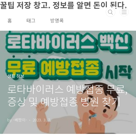
꿀팁 저장 창고. 정보를 알면 돈이 된다.
본문 바로가기
홈
태그
방명록
생활 정보
로타바이러스 예방접종 무료,
증상 및 예방접종 병원 찾기
by -베짱이-
2023. 3. 7.