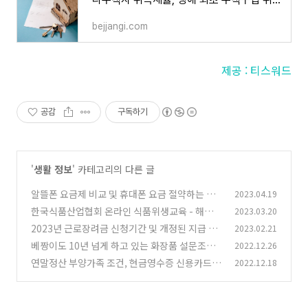
bejjangi.com
제공 : 티스워드
공감
구독하기
'
생활 정보
' 카테고리의 다른 글
알뜰폰 요금제 비교 및 휴대폰 요금 절약하는 방
2023.04.19
법
한국식품산업협회 온라인 식품위생교육 - 해외구
2023.03.20
(1)
매대행
2023년 근로장려금 신청기간 및 개정된 지급 기
2023.02.21
(0)
준 조건 총정리
베짱이도 10년 넘게 하고 있는 화장품 설문조사
2022.12.26
(0)
앱테크 추천
연말정산 부양가족 조건, 현금영수증 신용카드
2022.12.18
(0)
체크카드 공제 한도
(0)