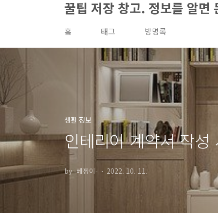
꿀팁 저장 창고. 정보를 알면 
본문 바로가기
홈
태그
방명록
생활 정보
인테리어 계약서 작성 
by -베짱이-
2022. 10. 11.