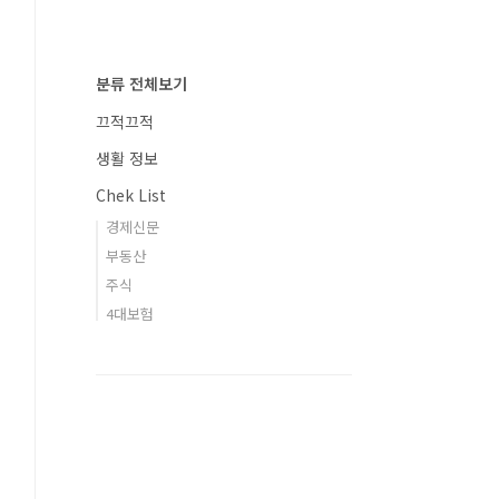
분류 전체보기
끄적끄적
생활 정보
Chek List
경제신문
부동산
주식
4대보험